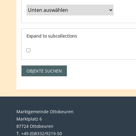
Expand to subcollections
Marktgemeinde Ottobeuren
Marktplatz 6
87724 Ottobeuren
T. +49 (0)8332/9219-50