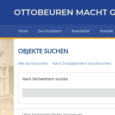
Z
u
OTTOBEUREN MACHT G
r
ü
c
Home
Durchstöbern
Newsletter
Kontakt
k
z
u
OBJEKTE SUCHEN
r
H
Alle durchsuchen
Nach Schlagwörtern durchsuchen
a
u
p
Nach Stichwörtern suchen
Number of rows in "Über bestimmte Felder eingrenz
t
s
e
i
t
e
Über bestimmte Felder eingrenzen