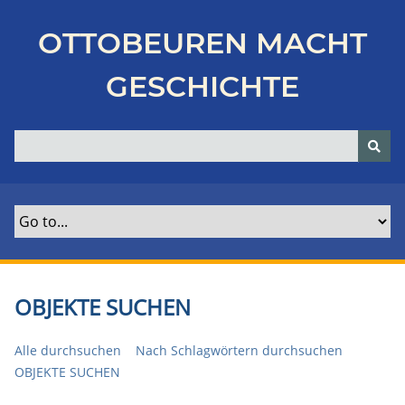
Z
u
OTTOBEUREN MACHT
r
ü
GESCHICHTE
c
k
z
u
r
H
a
u
p
t
OBJEKTE SUCHEN
s
e
Alle durchsuchen
Nach Schlagwörtern durchsuchen
i
OBJEKTE SUCHEN
t
e