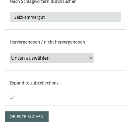
Nach Schlagwörtern durchsuchen
d
e
r
e
i
n
Hervorgehoben / nicht hervorgehoben
g
r
e
n
z
e
Expand to subcollections
n
"
:
1