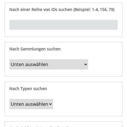
e
n
ü
i
r
p
n
Nach einer Reihe von IDs suchen (Beispiel: 1-4, 156, 79)
t
f
"
y
u
Ü
n
b
g
e
r
b
Nach Sammlungen suchen
e
s
t
i
m
Nach Typen suchen
m
t
e
F
e
l