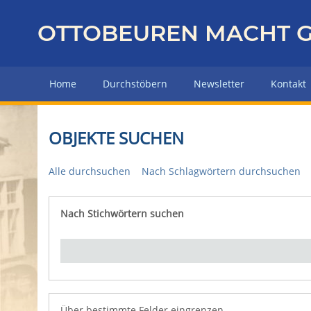
Z
u
OTTOBEUREN MACHT G
r
ü
c
Home
Durchstöbern
Newsletter
Kontakt
k
z
u
OBJEKTE SUCHEN
r
H
Alle durchsuchen
Nach Schlagwörtern durchsuchen
a
u
p
Nach Stichwörtern suchen
Number of rows in "Über bestimmte Felder eingrenz
t
s
e
i
t
e
Über bestimmte Felder eingrenzen