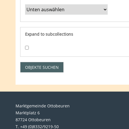
Expand to subcollections
Marktgemeinde Ottobeuren
Marktplatz 6
87724 Ottobeuren
T. +49 (0)8332/9219-50