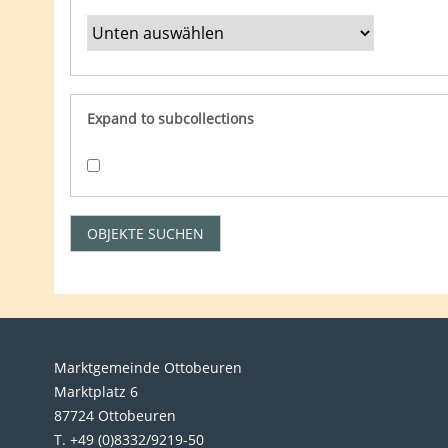
Expand to subcollections
Marktgemeinde Ottobeuren
Marktplatz 6
87724 Ottobeuren
T. +49 (0)8332/9219-50