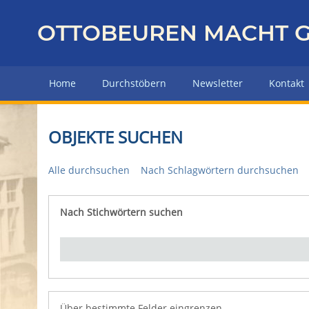
Z
u
OTTOBEUREN MACHT G
r
ü
c
Home
Durchstöbern
Newsletter
Kontakt
k
z
u
OBJEKTE SUCHEN
r
H
Alle durchsuchen
Nach Schlagwörtern durchsuchen
a
u
p
Nach Stichwörtern suchen
Number of rows in "Über bestimmte Felder eingrenz
t
s
e
i
t
e
Über bestimmte Felder eingrenzen