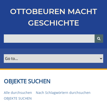
Z
u
OTTOBEUREN MACHT
r
ü
GESCHICHTE
c
k
z
u
r
H
a
u
p
t
OBJEKTE SUCHEN
s
e
Alle durchsuchen
Nach Schlagwörtern durchsuchen
i
OBJEKTE SUCHEN
t
e