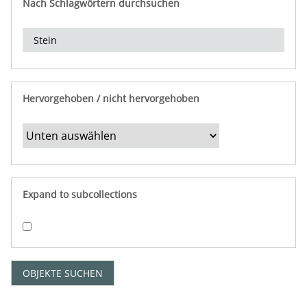
Nach Schlagwörtern durchsuchen
d
e
r
e
i
n
Hervorgehoben / nicht hervorgehoben
g
r
e
n
z
e
Expand to subcollections
n
"
:
1