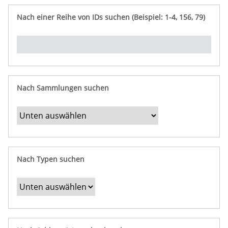
e
n
ü
i
r
p
n
Nach einer Reihe von IDs suchen (Beispiel: 1-4, 156, 79)
t
f
"
y
u
Ü
n
b
g
e
r
b
Nach Sammlungen suchen
e
s
t
i
m
Nach Typen suchen
m
t
e
F
e
l