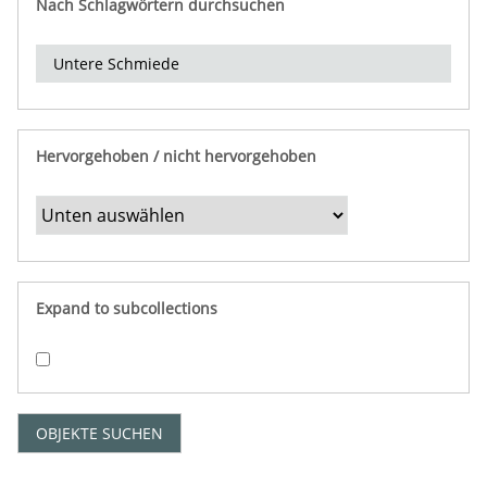
Nach Schlagwörtern durchsuchen
d
e
r
e
i
n
Hervorgehoben / nicht hervorgehoben
g
r
e
n
z
e
Expand to subcollections
n
"
:
1