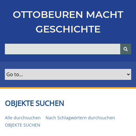
Z
u
OTTOBEUREN MACHT
r
ü
GESCHICHTE
c
k
z
u
r
H
a
u
p
t
OBJEKTE SUCHEN
s
e
Alle durchsuchen
Nach Schlagwörtern durchsuchen
i
OBJEKTE SUCHEN
t
e