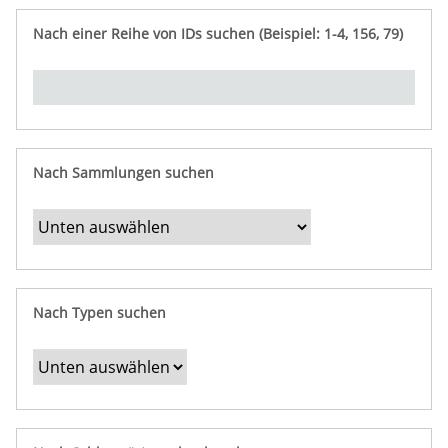
e
n
ü
i
r
p
n
Nach einer Reihe von IDs suchen (Beispiel: 1-4, 156, 79)
t
f
"
y
u
Ü
n
b
g
e
r
b
Nach Sammlungen suchen
e
s
t
i
m
Nach Typen suchen
m
t
e
F
e
l