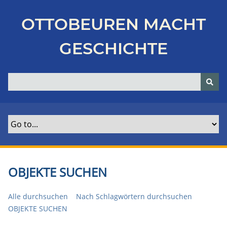
Z
u
OTTOBEUREN MACHT
r
ü
GESCHICHTE
c
k
z
u
r
H
a
u
p
t
OBJEKTE SUCHEN
s
e
Alle durchsuchen
Nach Schlagwörtern durchsuchen
i
OBJEKTE SUCHEN
t
e