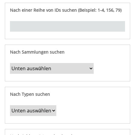
e
n
ü
i
r
p
n
Nach einer Reihe von IDs suchen (Beispiel: 1-4, 156, 79)
t
f
"
y
u
Ü
n
b
g
e
r
b
Nach Sammlungen suchen
e
s
t
i
m
Nach Typen suchen
m
t
e
F
e
l