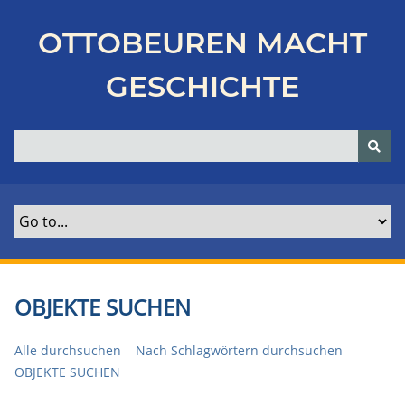
Z
u
OTTOBEUREN MACHT
r
ü
GESCHICHTE
c
k
z
u
r
H
a
u
p
t
OBJEKTE SUCHEN
s
e
Alle durchsuchen
Nach Schlagwörtern durchsuchen
i
OBJEKTE SUCHEN
t
e