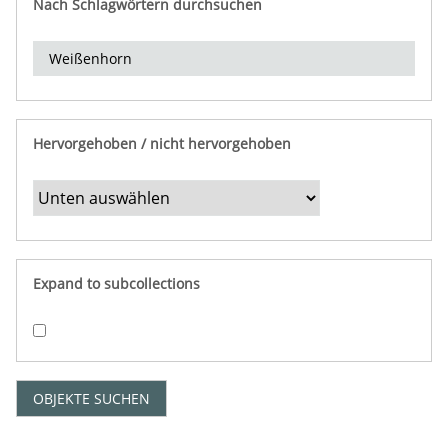
Nach Schlagwörtern durchsuchen
d
e
r
e
i
n
Hervorgehoben / nicht hervorgehoben
g
r
e
n
z
e
Expand to subcollections
n
"
:
1