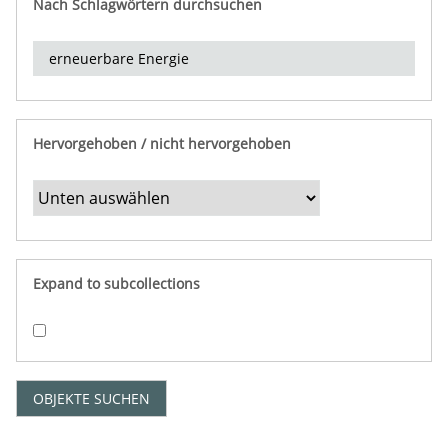
Nach Schlagwörtern durchsuchen
d
e
r
e
i
n
Hervorgehoben / nicht hervorgehoben
g
r
e
n
z
e
Expand to subcollections
n
"
:
1