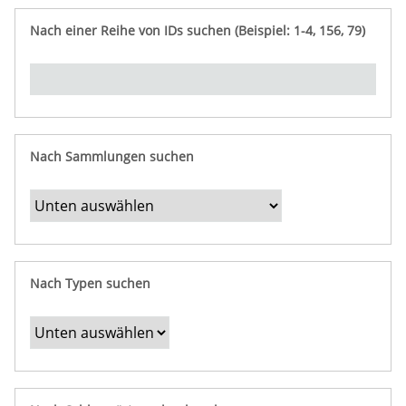
e
n
ü
i
r
p
n
Nach einer Reihe von IDs suchen (Beispiel: 1-4, 156, 79)
t
f
"
y
u
Ü
n
b
g
e
r
b
Nach Sammlungen suchen
e
s
t
i
m
Nach Typen suchen
m
t
e
F
e
l