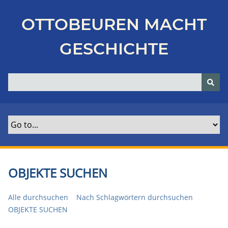
Z
u
OTTOBEUREN MACHT
r
ü
GESCHICHTE
c
k
z
u
r
H
a
u
p
t
OBJEKTE SUCHEN
s
e
Alle durchsuchen
Nach Schlagwörtern durchsuchen
i
OBJEKTE SUCHEN
t
e