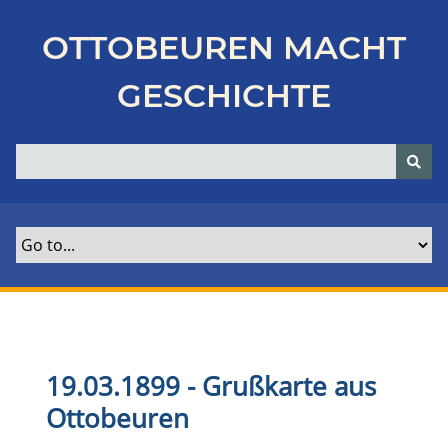
Z
u
OTTOBEUREN MACHT
r
ü
GESCHICHTE
c
k
z
u
r
H
a
u
p
t
s
e
19.03.1899 - Grußkarte aus
i
Ottobeuren
t
e