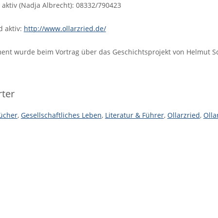
d aktiv (Nadja Albrecht): 08332/790423
d aktiv:
http://www.ollarzried.de/
nt wurde beim Vortrag über das Geschichtsprojekt von Helmut Sch
ter
ücher
,
Gesellschaftliches Leben
,
Literatur & Führer
,
Ollarzried
,
Olla