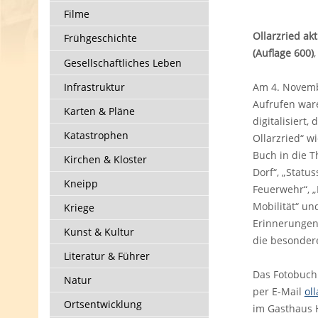
Filme
Ollarzried akt
Frühgeschichte
(Auflage 600)
Gesellschaftliches Leben
Infrastruktur
Am 4. Novembe
Aufrufen ware
Karten & Pläne
digitalisiert
Katastrophen
Ollarzried“ w
Buch in die T
Kirchen & Kloster
Dorf“, „Status
Kneipp
Feuerwehr“, „
Mobilität“ un
Kriege
Erinnerungen 
Kunst & Kultur
die besondere
Literatur & Führer
Das Fotobuch 
Natur
per E-Mail
ol
Ortsentwicklung
im Gasthaus 