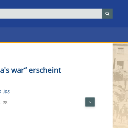
a's war“ erscheint
.jpg
>