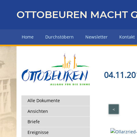
Z
u
OTTOBEUREN MACHT G
r
ü
c
Home
Durchstöbern
Newsletter
Kontakt
k
z
u
r
H
04.11.201
a
u
p
t
Alle Dokumente
s
<
Ansichten
e
i
Briefe
t
Ereignisse
e