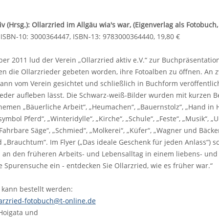
iv (Hrsg.): Ollarzried im Allgäu wia's war, (Eigenverlag als Fotobuch,
, ISBN-10: 3000364447, ISBN-13: 9783000364440, 19,80 €
r 2011 lud der Verein „Ollarzried aktiv e.V.“ zur Buchpräsentation
n die Ollarzrieder gebeten worden, ihre Fotoalben zu öffnen. An 
, dann vom Verein gesichtet und schließlich in Buchform veröffentlic
ieder aufleben lässt. Die Schwarz-weiß-Bilder wurden mit kurzen Beg
hemen „Bäuerliche Arbeit“, „Heumachen“, „Bauernstolz“, „Hand in H
symbol Pferd“, „Winteridylle“, „Kirche“, „Schule“, „Feste“, „Musik“, 
Fahrbare Säge“, „Schmied“, „Molkerei“, „Küfer“, „Wagner und Bäcke
d „Brauchtum“. Im Flyer („Das ideale Geschenk für jeden Anlass“) sc
an den früheren Arbeits- und Lebensalltag in einem liebens- und 
 Spurensuche ein - entdecken Sie Ollarzried, wie es früher war.“
kann bestellt werden:
larzried-fotobuch@t-online.de
Hoigata und