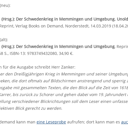
(neu):
n (Hrsg.): Der Schwedenkrieg in Memmingen und Umgebung. Unold, 
 Reprint, Verlag Books on Demand, Norderstedt, 14.03.2019 (18.04.20
(alt):
n (Hrsg.): Der Schwedenkrieg in Memmingen und Umgebung
, Repr
68 S., ISBN-13: 9783749432080, 34,90 €.
n für die Ausgabe schreibt Herr Zanker:
er den Dreißigjährigen Krieg in Memmingen und seiner Umgebung l
heken, die dort oftmals auf Bildschirmen anstrengend und sperrig
usgabe mit gesammelten Texten, die den Blick auf die Zeit von 1618 
arrer, bis zurück zu Schorer und gehen dabei vom 19. Jahrundert b
lung verschiedener Blickrichtungen soll dem Leser einen unfasse
ektiven Blick gerecht zu werden
.
n demand kann man
eine Leseprobe
aufrufen; dort kann man es
auc