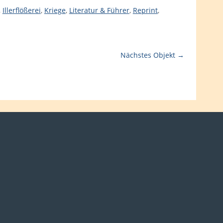
,
Illerflößerei
,
Kriege
,
Literatur & Führer
,
Reprint
,
Nächstes Objekt →