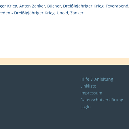
ger Krieg
,
Anton Zanker
,
Bücher
,
Dreißigjähriger Krieg
,
Feyerabend
eden - Dreißigjähriger Krieg
,
Unold
,
Zanker
Hilfe & Anleitung
Linkliste
Impressum
Datenschutzerklärung
Login