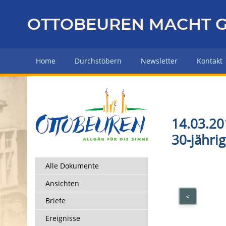
Z
u
OTTOBEUREN MACHT G
r
ü
c
Home
Durchstöbern
Newsletter
Kontakt
k
z
u
r
H
14.03.20
a
30-jähr
u
p
t
Alle Dokumente
s
Ansichten
e
<
i
Briefe
t
Ereignisse
e