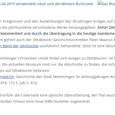
en Ereignissen und den Auswirkungen des 30-jährigen Krieges au
 die Jahrhunderte verschiedene Werke herausgegeben.
Anton Zan
 kommentiert und durch die Übertragung in die heutige morderne S
n gehört auch der Ottobeurer Geschichtsschreiber Pater Maurus Fe
en Band der Jahrbücher
ausführlich behandelte. (Dort ist eine Abschr
minger Chronisten Unold findet sich einiges zu Ottobeuren. Im R
 (Im virtuellen Museum sind nur die Abschnitte zu finden, die s
ges auf Ottobeuren befassen:
Friedrich
: Geschichte der Stadt Memmingen im dreissigjährigen Kr
18, 172 S. [ab S. 81])
 erfuhr die Coverseite eine optische Überarbeitung, der Titel wur
arüber hinaus eine neue ISBN-Nummer zugeordnet.