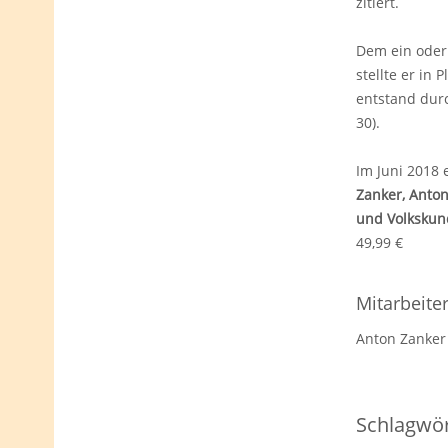
zitiert.
Dem ein oder 
stellte er in
entstand dur
30).
Im Juni 2018 e
Zanker, Anton
und Volkskund
49,99 €
Mitarbeite
Anton Zanker
Schlagwör