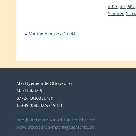
2019
,
30-jähri
Schorer
,
Schw
← Vorangehendes Objekt
Marktgemeinde Ottobeuren
Marktplatz 6
87724 Ottobeuren
T. +49 (0)8332/9219-50
info@ottobeuren-macht-geschichte.de
www.ottobeuren-macht-geschichte.de