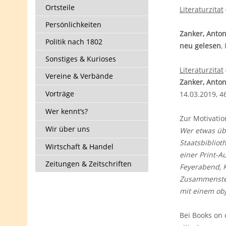
Ortsteile
Literaturzitat
Persönlichkeiten
Zanker, Anto
Politik nach 1802
neu gelesen
,
Sonstiges & Kurioses
Literaturzitat
Vereine & Verbände
Zanker, Anto
Vorträge
14.03.2019, 4
Wer kennt‘s?
Zur Motivatio
Wir über uns
Wer etwas üb
Staatsbibliot
Wirtschaft & Handel
einer Print-A
Zeitungen & Zeitschriften
Feyerabend, K
Zusammenstel
mit einem obj
Bei Books o