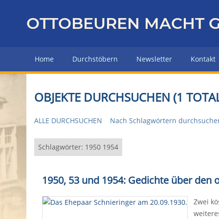
Z
u
OTTOBEUREN MACHT G
r
ü
c
Home
Durchstöbern
Newsletter
Kontakt
k
z
u
OBJEKTE DURCHSUCHEN (1 TOTAL
r
H
ALLE DURCHSUCHEN
Nach Schlagwörtern durchsuche
a
u
p
Schlagwörter: 1950 1954
t
s
1950, 53 und 1954: Gedichte über den 
e
i
Zwei kö
t
weitere
e