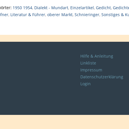
örter:
1950 1954
,
Dialekt - Mundart
,
Einzelartikel
,
Gedicht
,
Gedicht
fner
,
Literatur & Führer
,
oberer Markt
,
Schnieringer
,
Sonstiges & K
Hilfe & Anleitung
Linkliste
Impressum
Datenschutzerklärung
Login