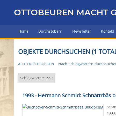
Z
u
OTTOBEUREN MACHT G
r
ü
c
Home
Durchstöbern
Newsletter
Kontakt
k
z
u
OBJEKTE DURCHSUCHEN (1 TOTAL
r
H
ALLE DURCHSUCHEN
Nach Schlagwörtern durchsuche
a
u
p
Schlagwörter: 1993
t
s
1993 - Hermann Schmid: Schnättrbäs o
e
i
Schmi
t
1993,
e