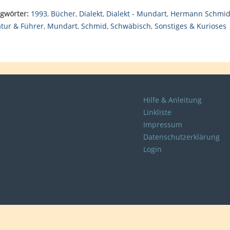
gwörter:
1993
,
Bücher
,
Dialekt
,
Dialekt - Mundart
,
Hermann Schmi
atur & Führer
,
Mundart
,
Schmid
,
Schwäbisch
,
Sonstiges & Kurioses
Hilfe & Anleitung
Linkliste
Impressum
Datenschutzerklärung
Login