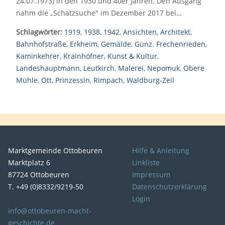
24.07.1973) in den 1930 und 40er Jahren. Den Ausgang
nahm die „Schatzsuche" im Dezember 2017 bei…
Schlagwörter:
1919
,
1938
,
1942
,
Ansichten
,
Architekt
,
Bahnhofstraße
,
Erkheim
,
Gemälde
,
Günz. Frechenrieden
,
Kaminkehrer
,
Krainhöfner
,
Kunst & Kultur
,
Landeshauptmann
,
Leutkirch
,
Malerei
,
Nepomuk
,
Obere
Mühle
,
Ott
,
Prinzessin
,
Rimpach
,
Waldburg-Zeil
Marktgemeinde Ottobeuren
Hilfe & Anleitung
Marktplatz 6
Linkliste
87724 Ottobeuren
Impressum
T. +49 (0)8332/9219-50
Datenschutzerklärung
Login
info@ottobeuren-macht-
geschichte.de