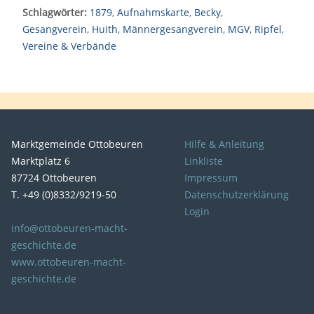
Schlagwörter:
1879
,
Aufnahmskarte
,
Becky
,
Gesangverein
,
Huith
,
Männergesangverein
,
MGV
,
Ripfel
,
Vereine & Verbände
Marktgemeinde Ottobeuren
Hilfe & Anleitung
Marktplatz 6
Linkliste
87724 Ottobeuren
Impressum
T. +49 (0)8332/9219-50
Datenschutzerklärung
Login
info@ottobeuren-macht-
geschichte.de
www.ottobeuren-macht-
geschichte.de