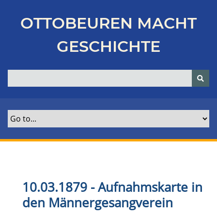
Z
u
OTTOBEUREN MACHT
r
ü
GESCHICHTE
c
k
z
u
r
H
a
u
p
t
s
e
10.03.1879 - Aufnahmskarte in
i
den Männergesangverein
t
e