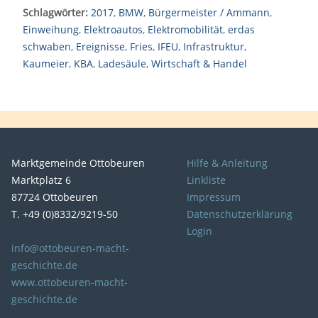
Schlagwörter:
2017
,
BMW
,
Bürgermeister / Ammann
,
Einweihung
,
Elektroautos
,
Elektromobilität
,
erdas
schwaben
,
Ereignisse
,
Fries
,
IFEU
,
Infrastruktur
,
Kaumeier
,
KBA
,
Ladesäule
,
Wirtschaft & Handel
Marktgemeinde Ottobeuren
Hilfe & Anleitung
Marktplatz 6
Linkliste
87724 Ottobeuren
Impressum
T. +49 (0)8332/9219-50
Datenschutzerklärung
Login
info@ottobeuren-macht-
geschichte.de
www.ottobeuren-macht-
geschichte.de