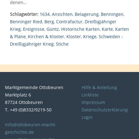
denen…
Schlagwörter:
1634
,
Ansichten
,
Belagerung
,
Benningen
,
Benninger Ried
,
Berg
,
Contrafactur
,
Dreißigjähriger
Krieg
,
Ereignisse
,
Güntz
,
Historische Karten
,
Karte
,
Karten
& Pläne
,
Kirchen & Kloster
,
Kloster
,
Kriege
,
Schweden -
Dreißigjähriger Krieg
,
Stiche
Marktgemeinde Ottobeuren
Hilfe & Anleitung
Marktplatz 6
Linkliste
87724 Ottobeuren
Impressum
T. +49 (0)8332/9219-50
Datenschutzerklärung
Login
info@ottobeuren-macht-
geschichte.de