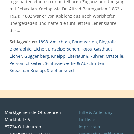
nige hatten einen so unmittelbaren Zugang und Umgang
mit Sebastian Kneipp wie Dr. Alfred Baumgarten (1862 -
1924). 1892 war er von Koblenz aus nach Wörishofen
übergesiedelt und hatte die fünf letzten Lebensjahre
des…
Schlagwörter:
1898
,
Ansichten
,
Baumgarten
,
Biografie
,
Biographie
,
Eicher
,
Einzelpersonen
,
Fotos
,
Gasthaus
Eicher
,
Guggenberg
,
Kneipp
,
Literatur & Führer
,
Ortsteile
,
Persönlichkeiten
,
Schlüsselwerke & Abschriften
,
Sebastian Kneipp
,
Stephansried
Marktgemeinde Ottobeuren
Hilfe & Anleitung
Marktplatz 6
Linkliste
87724 Ottobeuren
Impressum
T. +49 (0)8332/9219-50
Datenschutzerklärung