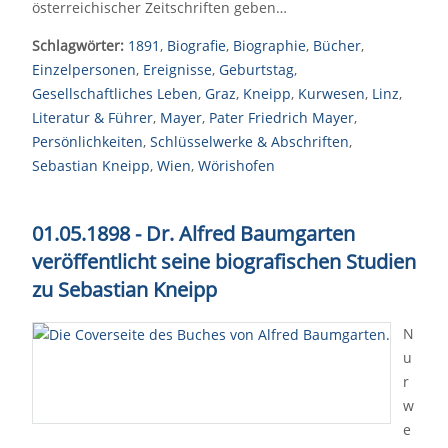
österreichischer Zeitschriften geben…
Schlagwörter:
1891
,
Biografie
,
Biographie
,
Bücher
,
Einzelpersonen
,
Ereignisse
,
Geburtstag
,
Gesellschaftliches Leben
,
Graz
,
Kneipp
,
Kurwesen
,
Linz
,
Literatur & Führer
,
Mayer
,
Pater Friedrich Mayer
,
Persönlichkeiten
,
Schlüsselwerke & Abschriften
,
Sebastian Kneipp
,
Wien
,
Wörishofen
01.05.1898 - Dr. Alfred Baumgarten
veröffentlicht seine biografischen Studien
zu Sebastian Kneipp
N
u
r
w
e