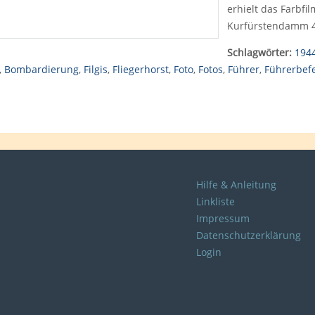
erhielt das Farbfi
Kurfürstendamm 45
Schlagwörter:
194
,
Bombardierung
,
Filgis
,
Fliegerhorst
,
Foto
,
Fotos
,
Führer
,
Führerbef
Hilfe & Anleitung
Linkliste
Impressum
Datenschutzerklärung
Login