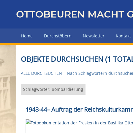
Z
u
OTTOBEUREN MACHT G
r
ü
c
Home
Durchstöbern
Newsletter
Kontakt
k
z
u
OBJEKTE DURCHSUCHEN (1 TOTAL
r
H
ALLE DURCHSUCHEN
Nach Schlagwörtern durchsuche
a
u
p
Schlagwörter: Bombardierung
t
s
1943-44
–
Auftrag der Reichskulturkamm
e
i
t
e