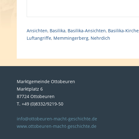
Ansichten
,
Basilika
,
Basilika-Ansichten
,
Basilika-Kirche
Luftangriffe
,
Memmingerberg
,
Nehrdich
Marktgemeinde Ottobeuren
Marktplatz 6
87724 Ottobeuren
T. +49 (0)8332/9219-50
info@ottobeuren-macht-geschichte.de
www.ottobeuren-macht-geschichte.de