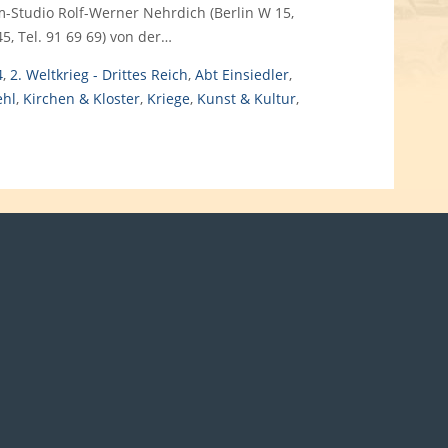
lm-Studio Rolf-Werner Nehrdich (Berlin W 15,
, Tel. 91 69 69) von der…
4
,
2. Weltkrieg - Drittes Reich
,
Abt Einsiedler
,
ehl
,
Kirchen & Kloster
,
Kriege
,
Kunst & Kultur
,