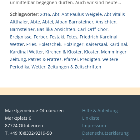
unmittelbar begegnen dürfen. Auch wir sind heute…
Schlagwörter:
2016
,
Abt
,
Abt Paulus Weigele
,
Abt Vitalis
Altthaler
,
Äbte
,
Abtei
,
Alban Barnsteiner
,
Ansichten
,
Barnsteiner
,
Basilika-Ansichten
,
Carl-Orff-Chor
,
Ereignisse
,
Ferber
,
Festakt
,
Fotos
,
Friedrich Kardinal
Wetter
,
Fries
,
Holetschek
,
Holzinger
,
Kaisersaal
,
Kardinal
,
Kardinal Wetter
,
Kirchen & Kloster
,
Kloster
,
Memminger
Zeitung
,
Patres & Fratres
,
Pfarrei
,
Predigten
,
weitere
Periodika
,
Wetter
,
Zeitungen & Zeitschriften
Marktgemeinde Ottobeuren
Hilfe & Anleitung
Marktplatz 6
Linkliste
87724 Ottobeuren
Impressum
T. +49 (0)8332/9219-50
Datenschutzerklärung