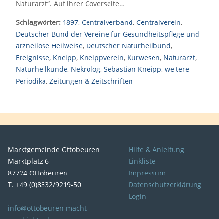
Naturarzt“. Auf ihrer Coverseite…
Schlagwörter:
1897
,
Centralverband
,
Centralverein
,
Deutscher Bund der Vereine für Gesundheitspflege und
arzneilose Heilweise
,
Deutscher Naturheilbund
,
Ereignisse
,
Kneipp
,
Kneippverein
,
Kurwesen
,
Naturarzt
,
Naturheilkunde
,
Nekrolog
,
Sebastian Kneipp
,
weitere
Periodika
,
Zeitungen & Zeitschriften
Marktgemeinde Ottobeuren
Hilfe & Anleitung
Marktplatz 6
Linkliste
87724 Ottobeuren
Impressum
T. +49 (0)8332/9219-50
Datenschutzerklärung
Login
info@ottobeuren-macht-