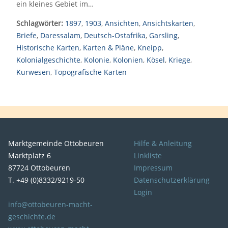
ein kleines Gebiet im…
Schlagwörter:
1897
,
1903
,
Ansichten
,
Ansichtskarten
,
Briefe
,
Daressalam
,
Deutsch-Ostafrika
,
Garsling
,
Historische Karten
,
Karten & Pläne
,
Kneipp
,
Kolonialgeschichte
,
Kolonie
,
Kolonien
,
Kösel
,
Kriege
,
Kurwesen
,
Topografische Karten
Marktgemeinde Ottobeuren
Hilfe & Anleitung
Marktplatz 6
Linkliste
87724 Ottobeuren
Impressum
T. +49 (0)8332/9219-50
Datenschutzerklärung
Login
info@ottobeuren-macht-
geschichte.de