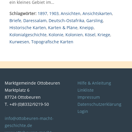
ein kleines Gebiet im…
Schlagwörter:
1897
,
1903
,
Ansichten
,
Ansichtskarten
,
Briefe
,
Daressalam
,
Deutsch-Ostafrika
,
Garsling
,
Historische Karten
,
Karten & Pläne
,
Kneipp
,
Kolonialgeschichte
,
Kolonie
,
Kolonien
,
Kösel
,
Kriege
,
Kurwesen
,
Topografische Karten
Marktgemeinde Ottobeuren
Hilfe & Anleitung
Marktplatz 6
Linkliste
87724 Ottobeuren
Impressum
T. +49 (0)8332/9219-50
Datenschutzerklärung
Login
info@ottobeuren-macht-
geschichte.de