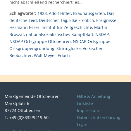
nicht abschließend recherchiert; es…
Schlagwörter:
1923
,
Adolf Hitler
,
Bräuhausgarten
,
Das
deutsche Leid
,
Deutscher Tag
,
Elke Fröhlich
,
Ereignisse
,
Hermann Esser
,
Institut für Zeitgeschichte
,
Martin
Broszat
,
nationalsozialistisches Kampfblatt
,
NSDAP
,
NSDAP Ortsgruppe Ottobeuren
,
NSDAP-Ortsgruppe
,
Ortsgruppengründung
,
Sturmglocke
,
Völkischen
Beobachter
,
Wolf Meyer-Erlach
Marktgemeinde Ottobeuren
Hilfe & Anleitung
Marktplatz 6
Linkliste
87724 Ottobeuren
Impressum
T. +49 (0)8332/9219-50
Datenschutzerklärung
Login