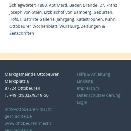
Schlagwörter:
1880
,
Abt Mertl
,
Bader
,
Brände
,
Dr. Franz
Joseph von Stein
,
Erzbischof von Bamberg
,
Geburten
,
Hofs
,
Illustrirte Gallerie
,
Jahrgang
,
Katastrophen
,
Kuhn
,
Ottobeurer Wochenblatt
,
Würzburg
,
Zeitungen &
Zeitschriften
Marktgemeinde Ottobeuren
Hilfe & Anleitung
Marktplatz 6
Linkliste
87724 Ottobeuren
Impressum
T. +49 (0)8332/9219-50
Datenschutzerklärung
Login
info@ottobeuren-macht-
geschichte.de
www.ottobeuren-macht-
geschichte.de