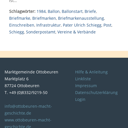
ist…
Schlagwörter:
1984
,
Ballon
,
Ballonstart
,
Briefe
,
Briefmarke
,
Briefmarken
,
Briefmarkenausstellung
,
Einschreiben
,
Infrastruktur
,
Pater Ulrich Schiegg
,
Post
,
Schiegg
,
Sonderpostamt
,
Vereine & Verbände
Marktgemeinde Ottobeuren
Hilfe & Anleitung
Marktplatz 6
Linkliste
87724 Ottobeuren
Impressum
T. +49 (0)8332/9219-50
Datenschutzerklärung
Login
info@ottobeuren-macht-
geschichte.de
www.ottobeuren-macht-
geschichte.de