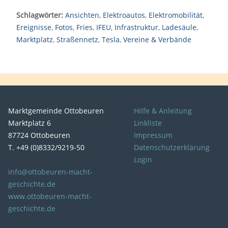
Schlagwörter:
Ansichten
,
Elektroautos
,
Elektromobilität
,
Ereignisse
,
Fotos
,
Fries
,
IFEU
,
Infrastruktur
,
Ladesäule
,
Marktplatz
,
Straßennetz
,
Tesla
,
Vereine & Verbände
Marktgemeinde Ottobeuren
Hilfe & Anleitung
Marktplatz 6
Linkliste
87724 Ottobeuren
Impressum
T. +49 (0)8332/9219-50
Datenschutzerklärung
Login
info@ottobeuren-macht-
geschichte.de
www.ottobeuren-macht-
geschichte.de