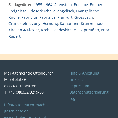
Schlagwörter:
1955
,
1964
,
Allenstein
,
Buchloe
,
Emmert
,
Ereignisse
,
Erlöserkirche
,
evangelisch
,
Evangelische
Kirche
,
Fabricius
,
Fabrizius
,
Frankurt
,
Grossbach
,
Grundsteinlegung
,
Hornung
,
Katharinen-Krankenhaus
,
Kirchen & Kloster
,
Krehl
,
Landeskirche
,
Ostpreußen
,
Prior
Rupert
Marktgemeinde Ottobeuren
Hilfe & Anleitung
Marktplatz 6
Linkliste
87724 Ottobeuren
Impressum
T. +49 (0)8332/9219-50
Datenschutzerklärung
Login
info@ottobeuren-macht-
geschichte.de
www.ottobeuren-macht-