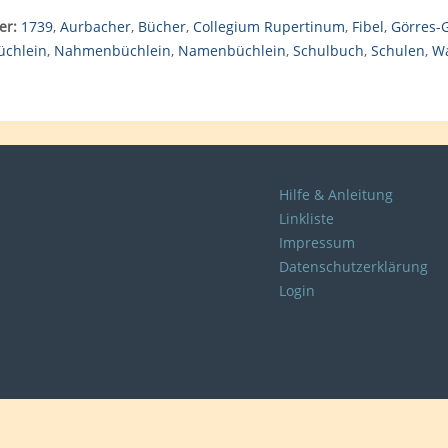
er:
1739
,
Aurbacher
,
Bücher
,
Collegium Rupertinum
,
Fibel
,
Görres-G
chlein
,
Nahmenbüchlein
,
Namenbüchlein
,
Schulbuch
,
Schulen
,
Wa
Hilfe & Anleitung
Linkliste
Impressum
Datenschutzerklärung
Login