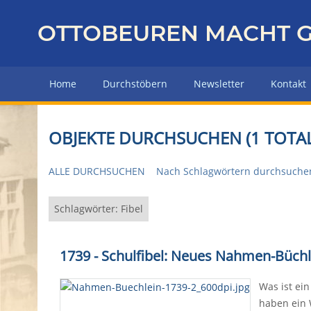
Z
u
OTTOBEUREN MACHT G
r
ü
c
Home
Durchstöbern
Newsletter
Kontakt
k
z
u
OBJEKTE DURCHSUCHEN (1 TOTAL
r
H
ALLE DURCHSUCHEN
Nach Schlagwörtern durchsuche
a
u
p
Schlagwörter: Fibel
t
s
1739 - Schulfibel: Neues Nahmen-Büchl
e
i
Was ist ein
t
haben ein 
e