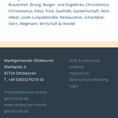
Brauereien
,
Brosig
,
Bürger- und Engelbräu
,
Chrisistonius
,
Chrisostomus
,
Fotos
,
Frick
,
Gasthöfe
,
Gastwirtschaft
,
Held
,
Höbel
,
Linde
,
Luitpoldstraße
,
Restauration
,
Schankbier
,
Stern
,
Wegmann
,
Wirtschaft & Handel
Marktgemeinde Ottobeuren
Hilfe & Anleitung
Marktplatz 6
Linkliste
87724 Ottobeuren
Impressum
T. +49 (0)8332/9219-50
Datenschutzerklärung
Login
info@ottobeuren-macht-
geschichte.de
www.ottobeuren-macht-
geschichte.de