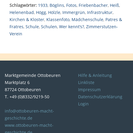
Schlagwörter:
1933
,
Böglins
,
Fotos
,
Friebenbacher
,
Heiß
,
Helenenbad
,
Högg
,
Hölzle
,
Immergrün
,
Infrastruktur
,
Kirchen & Kloster
,
Klassenfoto
,
Mädchenschule
,
Patres &
Fratres
,
Schule
,
Schulen
,
Wer kennt‘s?
,
Zimmerstutzen-
Verein
Marktgemeinde Ottobeuren
Hilfe & Anleitung
Marktplatz 6
Linkliste
87724 Ottobeuren
Impressum
T. +49 (0)8332/9219-50
Datenschutzerklärung
Login
info@ottobeuren-macht-
geschichte.de
www.ottobeuren-macht-
geschichte.de