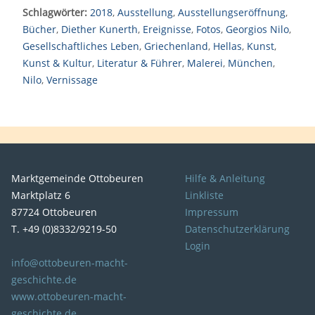
Schlagwörter:
2018
,
Ausstellung
,
Ausstellungseröffnung
,
Bücher
,
Diether Kunerth
,
Ereignisse
,
Fotos
,
Georgios Nilo
,
Gesellschaftliches Leben
,
Griechenland
,
Hellas
,
Kunst
,
Kunst & Kultur
,
Literatur & Führer
,
Malerei
,
München
,
Nilo
,
Vernissage
Marktgemeinde Ottobeuren
Hilfe & Anleitung
Marktplatz 6
Linkliste
87724 Ottobeuren
Impressum
T. +49 (0)8332/9219-50
Datenschutzerklärung
Login
info@ottobeuren-macht-
geschichte.de
www.ottobeuren-macht-
geschichte.de