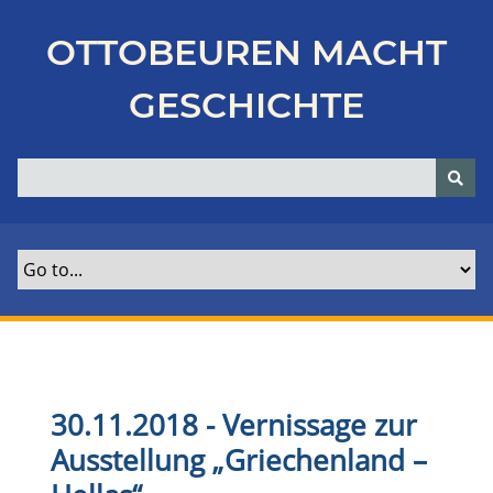
Z
u
OTTOBEUREN MACHT
r
ü
GESCHICHTE
c
k
z
u
r
H
a
u
p
t
s
e
30.11.2018 - Vernissage zur
i
Ausstellung „Griechenland –
t
e