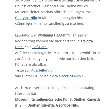
30. November 2018 die
Ausstellung „Griechenland –
Hellas“
eröffnet. Passend zum Thema war es
Museumsleiter Markus Albrecht gelungen, mit
Georgios Nilo
in München einen griechisch-
stämmigen Künstler ausfindig zu machen.
Laudator war
Wolfgang Haggenmiller
, seinen
Redebeitrag können Sie hier abrufen (als
Word-
Datei
/ als
Pdf-Datei
).
Auf der Homepage des Museums sind sowohl Texte
zur Ausstellung allgemein, wie auch zu den beiden
Künstlern abrufbar:
Texte
zur Ausstellung
/
Vita
Diether Kunerth
/ Vita
Georgios Nilo
/
Auch zu dieser Ausstellung erschien ein Katalog,
Literaturzitat
Museum für zeitgenössische Kunst Diether Kunerth
(Hrsg.):
Diether Kunerth. Georgios Nilo.