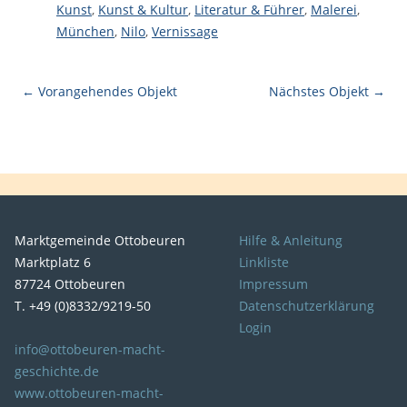
Kunst
,
Kunst & Kultur
,
Literatur & Führer
,
Malerei
,
München
,
Nilo
,
Vernissage
← Vorangehendes Objekt
Nächstes Objekt →
Marktgemeinde Ottobeuren
Hilfe & Anleitung
Marktplatz 6
Linkliste
87724 Ottobeuren
Impressum
T. +49 (0)8332/9219-50
Datenschutzerklärung
Login
info@ottobeuren-macht-
geschichte.de
www.ottobeuren-macht-