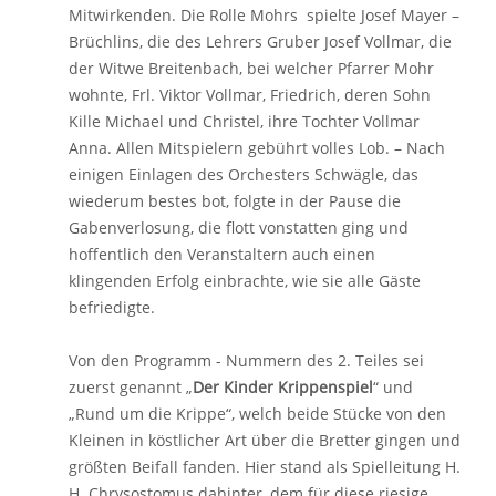
Mitwirkenden. Die Rolle Mohrs spielte Josef Mayer –
Brüchlins, die des Lehrers Gruber Josef Vollmar, die
der Witwe Breitenbach, bei welcher Pfarrer Mohr
wohnte, Frl. Viktor Vollmar, Friedrich, deren Sohn
Kille Michael und Christel, ihre Tochter Vollmar
Anna. Allen Mitspielern gebührt volles Lob. – Nach
einigen Einlagen des Orchesters Schwägle, das
wiederum bestes bot, folgte in der Pause die
Gabenverlosung, die flott vonstatten ging und
hoffentlich den Veranstaltern auch einen
klingenden Erfolg einbrachte, wie sie alle Gäste
befriedigte.
Von den Programm - Nummern des 2. Teiles sei
zuerst genannt „
Der Kinder Krippenspiel
“ und
„Rund um die Krippe“, welch beide Stücke von den
Kleinen in köstlicher Art über die Bretter gingen und
größten Beifall fanden. Hier stand als Spielleitung H.
H. Chrysostomus dahinter, dem für diese riesige