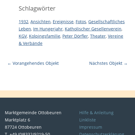
Schlagwörter
1932
,
Ansichten
,
Ereignisse
,
Fotos
,
Gesellschaftliches
Leben
,
Im Hungerjahr
,
Katholischer Gesellenverein
,
KGV
,
Kolpingsfamilie
,
Peter Dörfler
,
Theater
,
Vereine
& Verbände
← Vorangehendes Objekt
Nächstes Objekt →
Marktgemeinde Ottobeuren
Hilfe & Anleitung
Marktplatz 6
Linkliste
87724 Ottobeuren
Impressum
T. +49 (0)8332/9219-50
Datenschutzerklärung