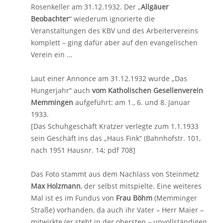
Rosenkeller am 31.12.1932. Der „
Allgäuer
Beobachter
“ wiederum ignorierte die
Veranstaltungen des KBV und des Arbeitervereins
komplett – ging dafür aber auf den evangelischen
Verein ein …
Laut einer Annonce am 31.12.1932 wurde „Das
Hungerjahr“ auch
vom Katholischen Gesellenverein
Memmingen
aufgeführt: am 1., 6. und 8. Januar
1933.
[Das Schuhgeschäft Kratzer verlegte zum 1.1.1933
sein Geschäft ins das „Haus Fink“ (Bahnhofstr. 101,
nach 1951 Hausnr. 14; pdf 708]
Das Foto stammt aus dem Nachlass von Steinmetz
Max Holzmann
, der selbst mitspielte. Eine weiteres
Mal ist es im Fundus von
Frau Böhm
(Memminger
Straße) vorhanden, da auch ihr Vater – Herr Maier –
mitwirkte (er steht in der obersten – unvollständigen