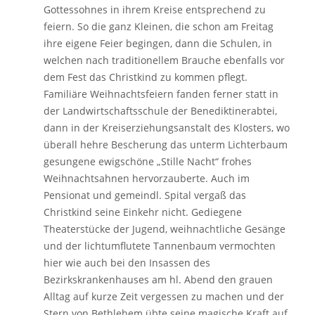
Gottessohnes in ihrem Kreise entsprechend zu
feiern. So die ganz Kleinen, die schon am Freitag
ihre eigene Feier begingen, dann die Schulen, in
welchen nach traditionellem Brauche ebenfalls vor
dem Fest das Christkind zu kommen pflegt.
Familiäre Weihnachtsfeiern fanden ferner statt in
der Landwirtschaftsschule der Benediktinerabtei,
dann in der Kreiserziehungsanstalt des Klosters, wo
überall hehre Bescherung das unterm Lichterbaum
gesungene ewigschöne „Stille Nacht“ frohes
Weihnachtsahnen hervorzauberte. Auch im
Pensionat und gemeindl. Spital vergaß das
Christkind seine Einkehr nicht. Gediegene
Theaterstücke der Jugend, weihnachtliche Gesänge
und der lichtumflutete Tannenbaum vermochten
hier wie auch bei den Insassen des
Bezirkskrankenhauses am hl. Abend den grauen
Alltag auf kurze Zeit vergessen zu machen und der
Stern von Bethlehem übte seine magische Kraft auf