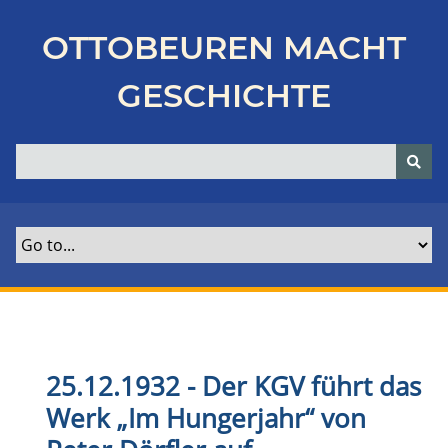
Z
u
OTTOBEUREN MACHT
r
ü
GESCHICHTE
c
k
z
u
r
H
a
u
p
t
s
e
25.12.1932 - Der KGV führt das
i
Werk „Im Hungerjahr“ von
t
e