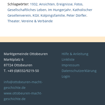
Schlagwörter:
1932
,
Ansichten
,
Ereignisse
,
Fotos
,
Gesellschaftliches Leben
,
Im Hungerjahr
,
Katholischer
Gesellenverein
,
KGV
,
Kolpingsfamilie
,
Peter Dörfler
,
Theater
,
Vereine & Verbände
Marktgemeinde Ottobeuren
Hilfe & Anleitung
Marktplatz 6
Linkliste
87724 Ottobeuren
Impressum
T. +49 (0)8332/9219-50
Datenschutzerklärung
Login
info@ottobeuren-macht-
geschichte.de
www.ottobeuren-macht-
geschichte.de