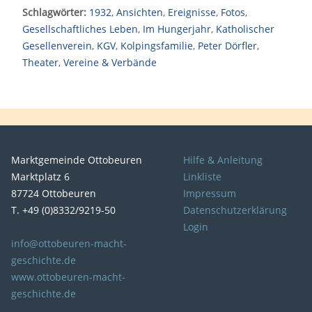
Schlagwörter:
1932
,
Ansichten
,
Ereignisse
,
Fotos
,
Gesellschaftliches Leben
,
Im Hungerjahr
,
Katholischer
Gesellenverein
,
KGV
,
Kolpingsfamilie
,
Peter Dörfler
,
Theater
,
Vereine & Verbände
Marktgemeinde Ottobeuren
Hilfe & Anleitung
Marktplatz 6
Linkliste
87724 Ottobeuren
Impressum
T. +49 (0)8332/9219-50
Datenschutzerklärung
Login
info@ottobeuren-macht-
geschichte.de
www.ottobeuren-macht-
geschichte.de