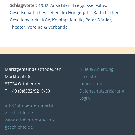
Schlagwörter:
1932
,
Ansichten
,
Ereignisse
,
Fotos
,
Gesellschaftliches Leben
,
Im Hungerjahr
,
Katholischer
Gesellenverein
,
KGV
,
Kolpingsfamilie
,
Peter Dörfler
,
Theater
,
Vereine & Verbände
Marktgemeinde Ottobeuren
Hilfe & Anleitung
Marktplatz 6
Linkliste
87724 Ottobeuren
Impressum
T. +49 (0)8332/9219-50
Datenschutzerklärung
Login
info@ottobeuren-macht-
geschichte.de
www.ottobeuren-macht-
geschichte.de