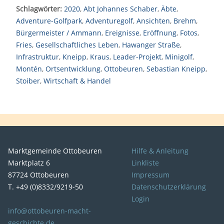
Schlagwörter:
2020
,
Abt Johannes Schaber
,
Äbte
,
Adventure-Golfpark
,
Adventuregolf
,
Ansichten
,
Brehm
,
Bürgermeister / Ammann
,
Ereignisse
,
Eröffnung
,
Fotos
,
Fries
,
Gesellschaftliches Leben
,
Hawanger Straße
,
Infrastruktur
,
Kneipp
,
Kraus
,
Leader-Projekt
,
Minigolf
,
Montén
,
Ortsentwicklung
,
Ottobeuren
,
Sebastian Kneipp
,
Stoiber
,
Wirtschaft & Handel
Marktgemeinde Ottobeuren
Hilfe & Anleitung
Marktplatz 6
Linkliste
87724 Ottobeuren
Impressum
T. +49 (0)8332/9219-50
Datenschutzerklärung
Login
info@ottobeuren-macht-
geschichte.de