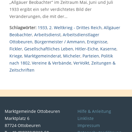
„Allgäuer Beobachter“ im Zeitraum Mai, Juni und Juli
1933 ergibt ein sehr verdichtetes Bild der
Veränderungen, die mit der…
Schlagwörter:
1933
,
2. Weltkrieg - Drittes Reich
,
Allgäuer
Beobachter
,
Arbeitsdienst
,
Arbeitsdienstlager
Ottobeuren
,
Bürgermeister / Ammann
,
Ereignisse
,
Fickler
,
Gesellschaftliches Leben
,
Hitler-Eiche
,
Kaserne
,
Kriege
,
Marktgemeinderat
,
Micheler
,
Parteien
,
Politik
nach 1802
,
Vereine & Verbände
,
VerVolkt
,
Zeitungen &
Zeitschriften
Marktgemeinde Ottobeuren
Hilfe & Anleitung
Marktplatz 6
Linkliste
87724 Ottobeuren
Impressum