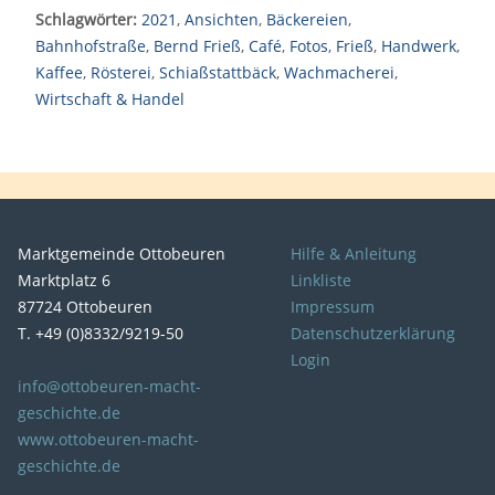
Schlagwörter:
2021
,
Ansichten
,
Bäckereien
,
Bahnhofstraße
,
Bernd Frieß
,
Café
,
Fotos
,
Frieß
,
Handwerk
,
Kaffee
,
Rösterei
,
Schiaßstattbäck
,
Wachmacherei
,
Wirtschaft & Handel
Marktgemeinde Ottobeuren
Hilfe & Anleitung
Marktplatz 6
Linkliste
87724 Ottobeuren
Impressum
T. +49 (0)8332/9219-50
Datenschutzerklärung
Login
info@ottobeuren-macht-
geschichte.de
www.ottobeuren-macht-
geschichte.de