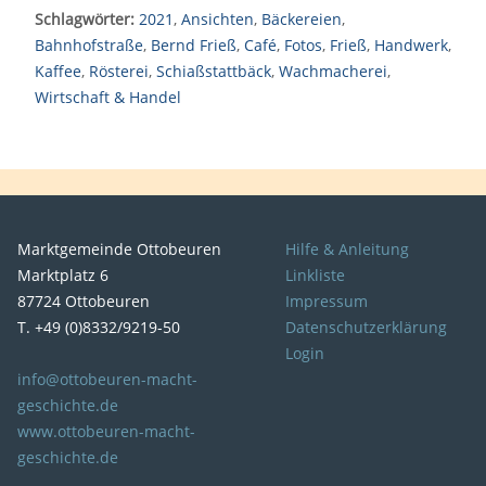
Schlagwörter:
2021
,
Ansichten
,
Bäckereien
,
Bahnhofstraße
,
Bernd Frieß
,
Café
,
Fotos
,
Frieß
,
Handwerk
,
Kaffee
,
Rösterei
,
Schiaßstattbäck
,
Wachmacherei
,
Wirtschaft & Handel
Marktgemeinde Ottobeuren
Hilfe & Anleitung
Marktplatz 6
Linkliste
87724 Ottobeuren
Impressum
T. +49 (0)8332/9219-50
Datenschutzerklärung
Login
info@ottobeuren-macht-
geschichte.de
www.ottobeuren-macht-
geschichte.de