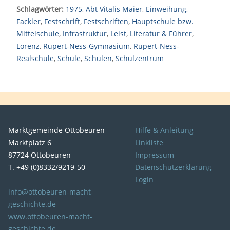
Schlagwörter:
1975
,
Abt Vitalis Maier
,
Einweihung
,
Fackler
,
Festschrift
,
Festschriften
,
Hauptschule bzw.
Mittelschule
,
Infrastruktur
,
Leist
,
Literatur & Führer
,
Lorenz
,
Rupert-Ness-Gymnasium
,
Rupert-Ness-
Realschule
,
Schule
,
Schulen
,
Schulzentrum
Marktgemeinde Ottobeuren
Hilfe & Anleitung
Marktplatz 6
Linkliste
87724 Ottobeuren
Impressum
T. +49 (0)8332/9219-50
Datenschutzerklärung
Login
info@ottobeuren-macht-
geschichte.de
www.ottobeuren-macht-
geschichte.de