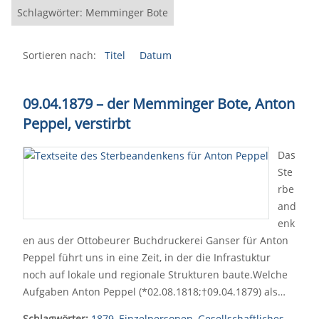
Schlagwörter: Memminger Bote
Sortieren nach:
Titel
Datum
09.04.1879 – der Memminger Bote, Anton
Peppel, verstirbt
Das
Ste
rbe
and
enk
en aus der Ottobeurer Buchdruckerei Ganser für Anton
Peppel führt uns in eine Zeit, in der die Infrastuktur
noch auf lokale und regionale Strukturen baute.Welche
Aufgaben Anton Peppel (*02.08.1818;†09.04.1879) als…
Schlagwörter:
1879
,
Einzelpersonen
,
Gesellschaftliches