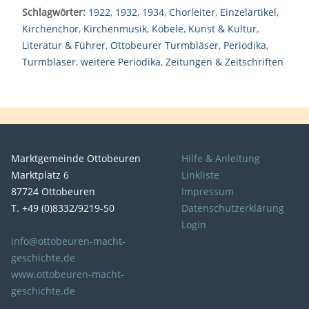
Schlagwörter:
1922
,
1932
,
1934
,
Chorleiter
,
Einzelartikel
,
Kirchenchor
,
Kirchenmusik
,
Köbele
,
Kunst & Kultur
,
Literatur & Führer
,
Ottobeurer Turmbläser
,
Periodika
,
Turmbläser
,
weitere Periodika
,
Zeitungen & Zeitschriften
Marktgemeinde Ottobeuren
Hilfe & Anleitung
Marktplatz 6
Linkliste
87724 Ottobeuren
Impressum
T. +49 (0)8332/9219-50
Datenschutzerklärung
Login
info@ottobeuren-macht-
geschichte.de
www.ottobeuren-macht-
geschichte.de