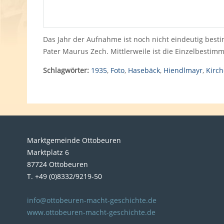
Das Jahr der Aufnahme ist noch nicht eindeutig best
Pater Maurus Zech. Mittlerweile ist die Einzelbesti
Schlagwörter:
1935
,
Foto
,
Hasebäck
,
Hiendlmayr
,
Kirc
Marktgemeinde Ottobeuren
Marktplatz 6
87724 Ottobeuren
T. +49 (0)8332/9219-50
info@ottobeuren-macht-geschichte.de
www.ottobeuren-macht-geschichte.de