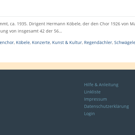
immt, ca. 1935. Dirigent Hermann Köbele, der den Chor 1926 von M
mmung von insgesamt 42 der 56…
henchor
,
Köbele
,
Konzerte
,
Kunst & Kultur
,
Regendächler
,
Schwägel
Hilfe & Anleitung
Linkliste
Impressum
Datenschutzerklärung
Login