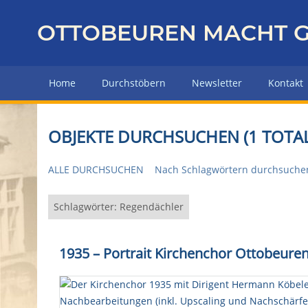
Z
u
OTTOBEUREN MACHT G
r
ü
c
Home
Durchstöbern
Newsletter
Kontakt
k
z
u
OBJEKTE DURCHSUCHEN (1 TOTAL
r
H
ALLE DURCHSUCHEN
Nach Schlagwörtern durchsuche
a
u
p
Schlagwörter: Regendächler
t
s
1935
–
Portrait Kirchenchor Ottobeure
e
i
t
e