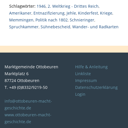
Schlagwörter:
1946
,
2. Weltkrieg - Drittes Reich
,
Amerikaner
,
Entnazifizierung
,
Jehle
,
Kinderfest
,
Kriege
,
Memmingen
,
Politik nach 1802
,
Schnieringer
,
Spruchkammer
,
Sühnebescheid
,
Wander- und Radkarten
Marktgemeinde Ottobeuren
Hilfe & Anleitung
Marktplatz 6
Linkliste
87724 Ottobeuren
Impressum
T. +49 (0)8332/9219-50
Datenschutzerklärung
Login
info@ottobeuren-macht-
geschichte.de
www.ottobeuren-macht-
geschichte.de