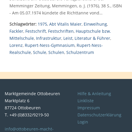
Memminger Zeitung, Memmingen, o. J. (1976), 38 S., ISBN
- Am 05.07.1974 kündete die Richttanne vond…
Schlagwörter:
1975
,
Abt Vitalis Maier
,
Einweihung
,
Fackler
,
Festschrift
,
Festschriften
,
Hauptschule bzw.
Mittelschule
,
Infrastruktur
,
Leist
,
Literatur & Führer
,
Lorenz
,
Rupert-Ness-Gymnasium
,
Rupert-Ness-
Realschule
,
Schule
,
Schulen
,
Schulzentrum
Marktgemeinde Ottobeuren
Hilfe & Anleitung
Marktplatz 6
Linkliste
87724 Ottobeuren
Impressum
T. +49 (0)8332/9219-50
Datenschutzerklärung
Login
info@ottobeuren-macht-