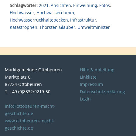
Schlagwörter:
2021
,
Ansichten
,
Einweihung
,
Fotos
,
Hochwasser
,
Hochwasserdamm
,
Hochwasserrückhaltebecken
,
Infrastruktur
,
Katastrophen
,
Thorsten Glauber
,
Umweltminister
Marktgemeinde Ottobeuren
Hilfe & Anleitung
Marktplatz 6
Linkliste
87724 Ottobeuren
Impressum
T. +49 (0)8332/9219-50
Datenschutzerklärung
Login
info@ottobeuren-macht-
geschichte.de
www.ottobeuren-macht-
geschichte.de