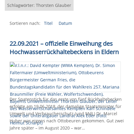
Schlagwörter: Thorsten Glauber
Sortieren nach:
Titel
Datum
22.09.2021 – offizielle Einweihung des
Hochwasserrückhaltebeckens in Eldern
Der Spatenstich für das erste von fünf Rückhaltebecken
erfolgte am 19.06.2018, der damalige Staatsminister für
Umwelt und Verbraucherschutz (und MdL) Dr. Marcel
Huber war eigens nach Ottobeuren gekommen. Gut zwei
Jahre später – im August 2020 – war…